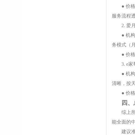
● 价
服务流程
2. 爱
● 机
务模式（月
● 价
3. e
● 
清晰，按
● 价
四、
综上所
能全面的
建议