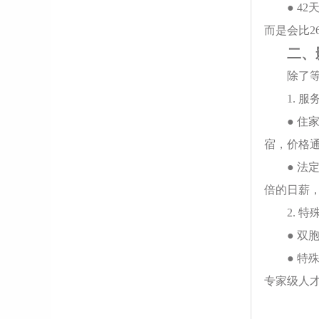
● 
而是会比26
二、
除了
1. 
● 
宿，价格通
● 
倍的日薪
2. 
● 双
● 
专家级人