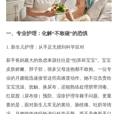
一、专业护理：化解“不敢碰”的恐惧
1. 新生儿护理：从手足无措到科学应对
新手爸妈最大的焦虑来源往往是“怕弄坏宝宝”。宝宝
皮肤娇嫩、脖子软，很多父母连抱都不敢抱。一位专
业的月嫂能迅速接管这些高难度动作。她不仅负责给
宝宝洗澡、抚触、换尿布，还能熟练处理脐带消毒、
红屁股（尿布疹）预防、湿疹护理等棘手问题。更重
要的是，面对新生儿常见的黄疸、肠绞痛、吐奶等情
况，月嫂能凭借经验进行科学干预，而不是像新手父