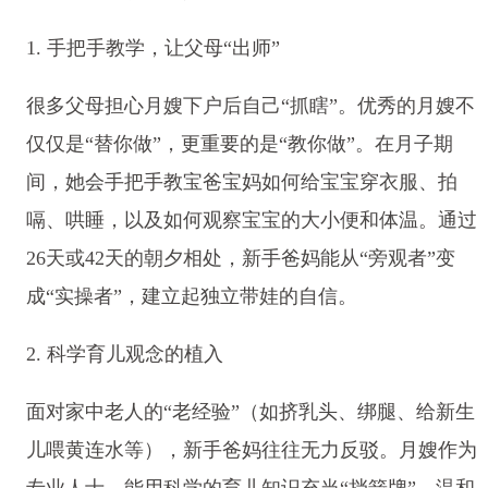
1. 手把手教学，让父母“出师”
很多父母担心月嫂下户后自己“抓瞎”。优秀的月嫂不
仅仅是“替你做”，更重要的是“教你做”。在月子期
间，她会手把手教宝爸宝妈如何给宝宝穿衣服、拍
嗝、哄睡，以及如何观察宝宝的大小便和体温。通过
26天或42天的朝夕相处，新手爸妈能从“旁观者”变
成“实操者”，建立起独立带娃的自信。
2. 科学育儿观念的植入
面对家中老人的“老经验”（如挤乳头、绑腿、给新生
儿喂黄连水等），新手爸妈往往无力反驳。月嫂作为
专业人士，能用科学的育儿知识充当“挡箭牌”，温和