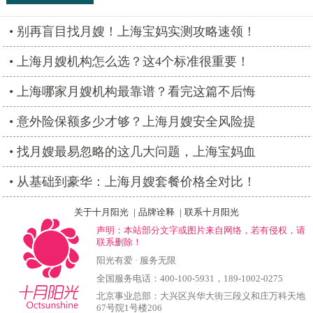
别再盲目找月嫂！上海宝妈实测攻略速领！
上海月嫂机构怎么选？这4个标准很重要！
上海哪家月嫂机构最靠谱？看完这篇不后悔
意外险保额多少才够？上海月嫂安全风险提
找月嫂最易忽略的这几大问题，上海宝妈血
从基础到豪华：上海月嫂套餐价格全对比！
关于十月阳光
|
品牌诠释
|
联系十月阳光
声明：本站部分文字或图片来自网络，若有侵权，请
联系删除！
阳光有爱 · 服务无限
全国服务电话：
400-100-5931
，
189-1002-0275
北京事业总部：大兴区兴华大街三段义和庄万科天地
67号院1号楼206