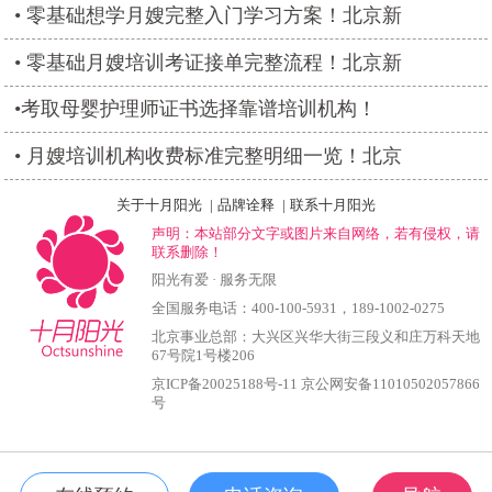
零基础想学月嫂完整入门学习方案！北京新
零基础月嫂培训考证接单完整流程！北京新
​考取母婴护理师证书选择靠谱培训机构！
月嫂培训机构收费标准完整明细一览！北京
关于十月阳光
|
品牌诠释
|
联系十月阳光
声明：本站部分文字或图片来自网络，若有侵权，请
联系删除！
阳光有爱 · 服务无限
全国服务电话：
400-100-5931
，
189-1002-0275
北京事业总部：大兴区兴华大街三段义和庄万科天地
67号院1号楼206
京ICP备20025188号-11
京公网安备11010502057866
号