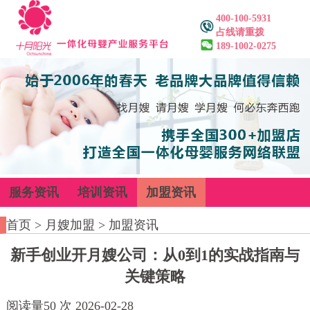
400-100-5931
占线请重拨
189-1002-0275
服务资讯
培训资讯
加盟资讯
首页
>
月嫂加盟
>
加盟资讯
新手创业开月嫂公司：从0到1的实战指南与
关键策略
阅读量
50
次
2026-02-28