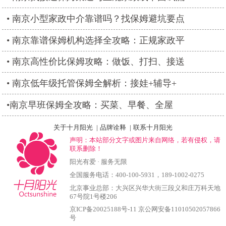
南京小型家政中介靠谱吗？找保姆避坑要点
南京靠谱保姆机构选择全攻略：正规家政平
南京高性价比保姆攻略：做饭、打扫、接送
南京低年级托管保姆全解析：接娃+辅导+
​南京早班保姆全攻略：买菜、早餐、全屋
关于十月阳光
|
品牌诠释
|
联系十月阳光
声明：本站部分文字或图片来自网络，若有侵权，请
联系删除！
阳光有爱 · 服务无限
全国服务电话：
400-100-5931
，
189-1002-0275
北京事业总部：大兴区兴华大街三段义和庄万科天地
67号院1号楼206
京ICP备20025188号-11
京公网安备11010502057866
号